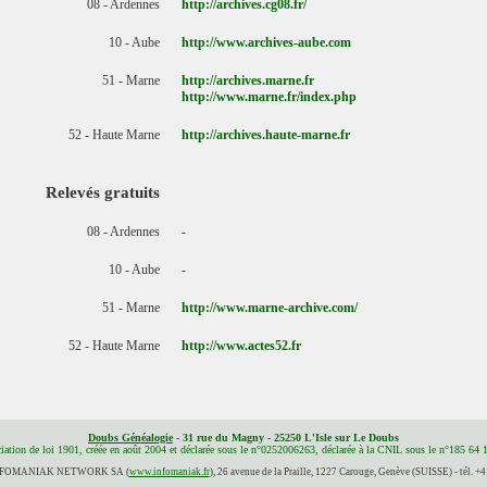
08 - Ardennes
http://archives.cg08.fr/
10 - Aube
http://www.archives-aube.com
51 - Marne
http://archives.marne.fr
http://www.marne.fr/index.php
52 - Haute Marne
http://archives.haute-marne.fr
Relevés gratuits
08 - Ardennes
-
10 - Aube
-
51 - Marne
http://www.marne-archive.com/
52 - Haute Marne
http://www.actes52.fr
Doubs Généalogie
- 31 rue du Magny - 25250 L'Isle sur Le Doubs
iation de loi 1901, créée en août 2004 et déclarée sous le n°0252006263, déclarée à la CNIL sous le n°185 64 
 INFOMANIAK NETWORK SA (
www.infomaniak.fr
), 26 avenue de la Praille, 1227 Carouge, Genève (SUISSE) - tél. +