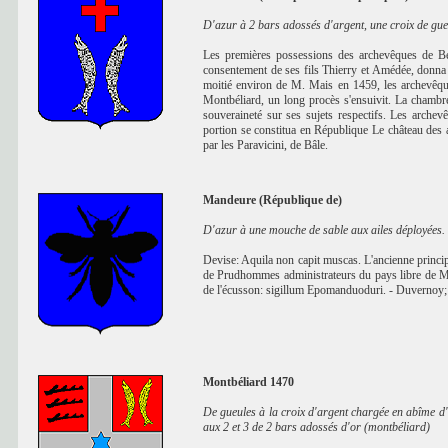
D'azur à 2 bars adossés d'argent, une croix de gue
Les premières possessions des archevêques de Be
consentement de ses fils Thierry et Amédée, donna q
moitié environ de M. Mais en 1459, les archevêques
Montbéliard, un long procès s'ensuivit. La chambre
souveraineté sur ses sujets respectifs. Les arche
portion se constitua en République Le château des 
par les Paravicini, de Bâle.
Mandeure (République de)
D'azur à une mouche de sable aux ailes déployées.
Devise: Aquila non capit muscas. L'ancienne principa
de Prudhommes administrateurs du pays libre de Ma
de l'écusson: sigillum Epomanduoduri. - Duvernoy
Montbéliard 1470
De gueules à la croix d'argent chargée en abîme d'
aux 2 et 3 de 2 bars adossés d'or (montbéliard)