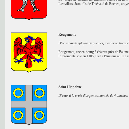
Liebvillers. Jean, fils de Thiébaud de Roches, écuyer
Rougemont
D'or à l'aigle éployée de gueules, membrée, becqué
Rougemont, ancien bourg à château près de Baume-le
Rubromonte, cité en 1105; Fief à Blussans au 11e e
Saint Hippolyte
D'azur à la croix d'argent cantonnée de 4 annelets 