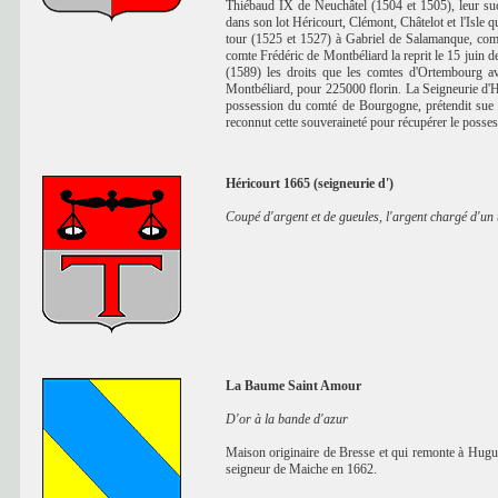
Thiébaud IX de Neuchâtel (1504 et 1505), leur suc
dans son lot Héricourt, Clémont, Châtelot et l'Isle q
tour (1525 et 1527) à Gabriel de Salamanque, comt
comte Frédéric de Montbéliard la reprit le 15 juin 
(1589) les droits que les comtes d'Ortembourg av
Montbéliard, pour 225000 florin. La Seigneurie d'Hé
possession du comté de Bourgogne, prétendit sue ce
reconnut cette souveraineté pour récupérer le posses
Héricourt 1665 (seigneurie d')
Coupé d'argent et de gueules, l'argent chargé d'un
La Baume Saint Amour
D'or à la bande d'azur
Maison originaire de Bresse et qui remonte à Hugu
seigneur de Maiche en 1662.