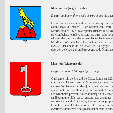
Montfaucon (seigneurie de)
D'azur au faucon d'or posé sur trois monts de gue
Les armoiries anciennes de cette famille, qui tire
contre-sceau d'Amédée III de Montfaucon, frère p
Montbéliard en 1125, avait épousé Richard II de M
de Montbéliard et relève le nom, les titres et les a
adossés d'or, les bars deviennent les seules armes
Montfaucon-Montbéliard. La filiation de cette ma
d'Asuel, dans celle de Neuchâtel en Bourgogne. H
d'Asuel, de Neuchâtel en Bourgogne et de Montfau
Montjoie (seigneurie de)
De gueules à la clef d'argent posée en pal
Guillaume, fils de Richard de Glère, fonda, en 1265
nom de ce château. Jean de Montjoie étant mort san
épousé Guillemette de Montjoie, soeur de Jean de
quittèrent le nom de Thuillières pour celui de Montj
Les Montjoies prêtèrent foi et hommage aux Comtes 
en Bourgogne. Elle passa ensuite aux archiducs d
commencement du 15e siècle, époque où ses propriéta
Franche Comté. C'est à partir de cette époque que la
d'Autriche donnèrent à ses possesseurs dans le Su