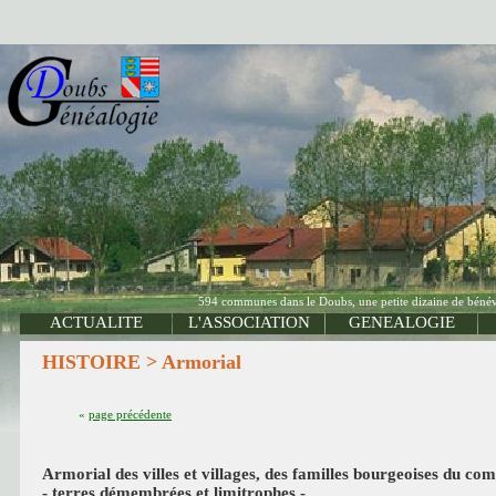
594 communes dans le Doubs, une petite dizaine de bénévo
ACTUALITE
L'ASSOCIATION
GENEALOGIE
HISTOIRE > Armorial
«
page précédente
Armorial des villes et villages, des familles bourgeoises du co
- terres démembrées et limitrophes -