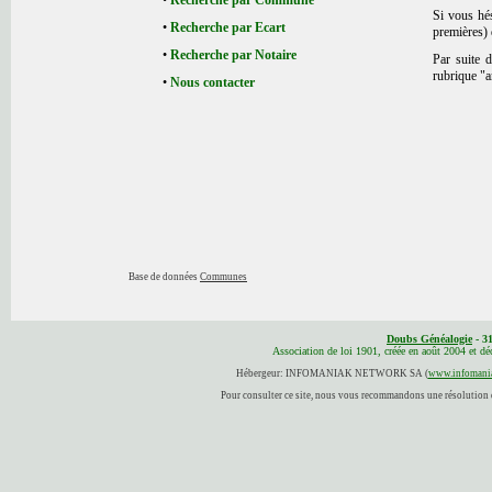
•
Recherche par Commune
Si vous hés
•
Recherche par Ecart
premières) 
•
Recherche par Notaire
Par suite 
rubrique "
•
Nous contacter
Base de données
Communes
Doubs Généalogie
- 3
Association de loi 1901, créée en août 2004 et d
Hébergeur: INFOMANIAK NETWORK SA (
www.infomania
Pour consulter ce site, nous vous recommandons une résolution d