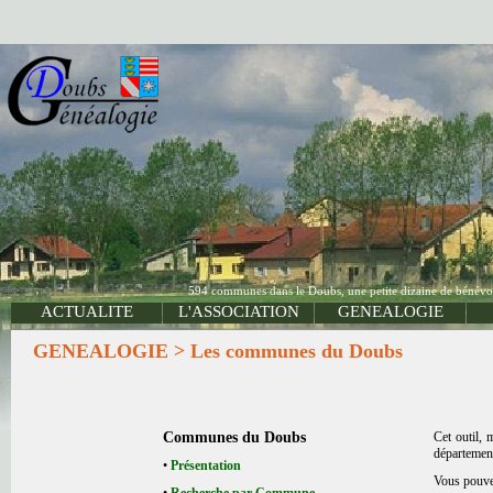
594 communes dans le Doubs, une petite dizaine de bénévole
ACTUALITE
L'ASSOCIATION
GENEALOGIE
GENEALOGIE > Les communes du Doubs
Communes du Doubs
Cet outil,
départemen
•
Présentation
Vous pouvez