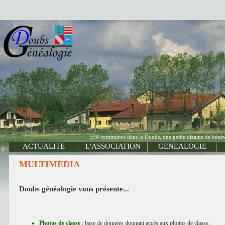
594 communes dans le Doubs, une petite dizaine de bénévo
ACTUALITE
L'ASSOCIATION
GENEALOGIE
MULTIMEDIA
Doubs généalogie vous présente...
Photos de classe
: base de données donnant accès aux photos de classe.