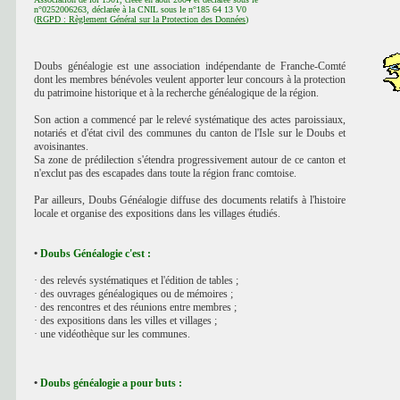
n°0252006263, déclarée à la CNIL sous le n°185 64 13 V0
(
RGPD : Règlement Général sur la Protection des Données
)
Doubs généalogie est une association indépendante de Franche-Comté
dont les membres bénévoles veulent apporter leur concours à la protection
du patrimoine historique et à la recherche généalogique de la région.
Son action a commencé par le relevé systématique des actes paroissiaux,
notariés et d'état civil des communes du canton de l'Isle sur le Doubs et
avoisinantes.
Sa zone de prédilection s'étendra progressivement autour de ce canton et
n'exclut pas des escapades dans toute la région franc comtoise.
Par ailleurs, Doubs Généalogie diffuse des documents relatifs à l'histoire
locale et organise des expositions dans les villages étudiés.
•
Doubs Généalogie c'est :
· des relevés systématiques et l'édition de tables ;
· des ouvrages généalogiques ou de mémoires ;
· des rencontres et des réunions entre membres ;
· des expositions dans les villes et villages ;
· une vidéothèque sur les communes.
•
Doubs généalogie a pour buts :