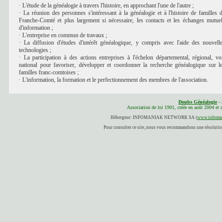
· L'étude de la généalogie à travers l'histoire, en approchant l'une de l'autre ;
· La réunion des personnes s'intéressant à la généalogie et à l'histoire de familles 
Franche-Comté et plus largement si nécessaire, les contacts et les échanges mutue
d'information ;
· L'entreprise en commun de travaux ;
· La diffusion d'études d'intérêt généalogique, y compris avec l'aide des nouvell
technologies ;
· La participation à des actions entreprises à l'échelon départemental, régional, vo
national pour favoriser, développer et coordonner la recherche généalogique sur l
familles franc-comtoises ;
· L'information, la formation et le perfectionnement des membres de l'association.
Doubs Généalogie
- 
Association de loi 1901, créée en août 2004 et
Hébergeur: INFOMANIAK NETWORK SA (
www.infoman
Pour consulter ce site, nous vous recommandons une résolution