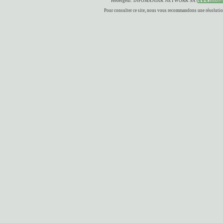
Hébergeur: INFOMANIAK NETWORK SA (
www.infoman
Pour consulter ce site, nous vous recommandons une résolution