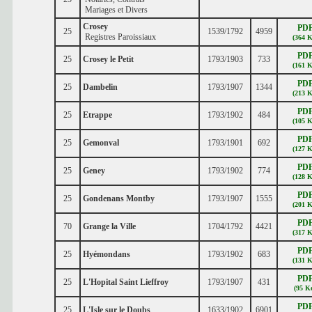
Mariages et Divers
Crosey
PD
25
1539/1792
4959
Registres Paroissiaux
(364 K
PD
25
Crosey le Petit
1793/1903
733
(161 K
PD
25
Dambelin
1793/1907
1344
(213 K
PD
25
Etrappe
1793/1902
484
(105 K
PD
25
Gemonval
1793/1901
692
(127 K
PD
25
Geney
1793/1902
774
(128 K
PD
25
Gondenans Montby
1793/1907
1555
(201 K
PD
70
Grange la Ville
1704/1792
4421
(317 K
PD
25
Hyémondans
1793/1902
683
(131 K
PD
25
L'Hopital Saint Lieffroy
1793/1907
431
(95 K
PD
25
L'Isle sur le Doubs
1633/1902
6901