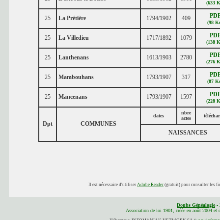
(633 K
PD
25
La Prétière
1794/1902
409
(98 K
PD
25
La Villedieu
1717/1892
1079
(138 K
PD
25
Lanthenans
1613/1903
2780
(276 K
PD
25
Mambouhans
1793/1907
317
(87 K
PD
25
Mancenans
1793/1907
1597
(228 K
nbre
dates
télécha
actes
Dpt
COMMUNES
NAISSANCES
Il est nécessaire d'utiliser
Adobe Reader
(gratuit) pour consulter les fi
Doubs Généalogie
- 
Association de loi 1901, créée en août 2004 et