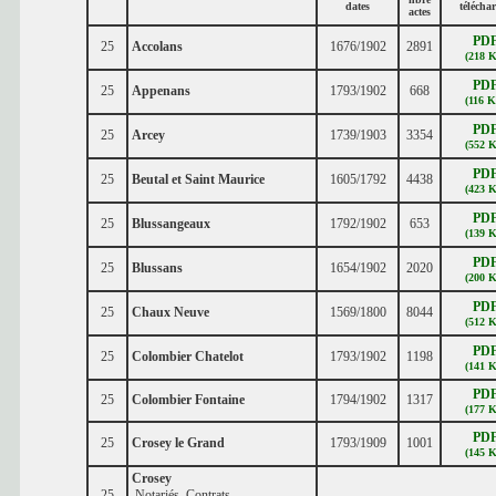
dates
télécha
actes
PD
25
Accolans
1676/1902
2891
(218 K
PD
25
Appenans
1793/1902
668
(116 K
PD
25
Arcey
1739/1903
3354
(552 K
PD
25
Beutal et Saint Maurice
1605/1792
4438
(423 K
PD
25
Blussangeaux
1792/1902
653
(139 K
PD
25
Blussans
1654/1902
2020
(200 K
PD
25
Chaux Neuve
1569/1800
8044
(512 K
PD
25
Colombier Chatelot
1793/1902
1198
(141 K
PD
25
Colombier Fontaine
1794/1902
1317
(177 K
PD
25
Crosey le Grand
1793/1909
1001
(145 K
Crosey
25
Notariés, Contrats