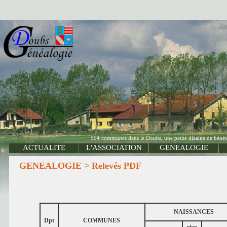
594 communes dans le Doubs, une petite dizaine de bénévo
ACTUALITE
L'ASSOCIATION
GENEALOGIE
GENEALOGIE > Relevés PDF
NAISSANCES
Dpt
COMMUNES
nbre