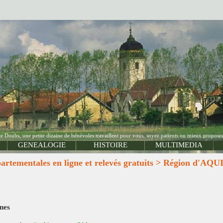
Doubs, une petite dizaine de bénévoles travaillent pour vous, soyez patients ou mieux proposez
N
GENEALOGIE
HISTOIRE
MULTIMEDIA
ementales en ligne et relevés gratuits > Région d'AQ
gnes