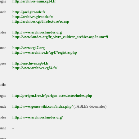
ogne
http://archives-num.cg24.fr
onde
http://gael.gironde.fr
http://archives.gironde.fr/
http://archives.cg33.fr/lecture/ec.asp
ndes
http://www.archives.landes.org
http://www.landes.org/fr_vivre_cultiver_archive.asp?num=9
ronne
http://www.cg47.org
http://www.archinoe.fr/cg47/registre.php
iques
http://earchives.cg64.fr
http://www.archives.cg64.fr/
uits
ogne
http://perigen.free.fr/perigen-actes/actes/index.php
onde
http://www.geneawiki.com/index.php/
(TABLES décennales)
ndes
http://www.archives.landes.org/
ronne
-