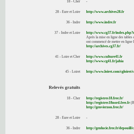
18 - Cher
-
28 - Eure et Loire
http://www.archives28.fr
36 - Indre
http://www.indre.fr
37 - Indre et Loire
http://www.cg37.fr/index.php
Après la mise en ligne des tables 
ont commencé de mettre en ligne le
http://archives.cg37.fr/
41 - Loire et Cher
http://www.culture41.fr
http://www.cg41.fr/jahia
45 - Loiret
http://www.loiret.com/cgloiret/
Relevés gratuits
18 - Cher
http://registres18.free.fr/
http://registres18nord.free.fr
(B
http://genvierzon.free.fr/
28 - Eure et Loire
-
36 - Indre
http://genlucie.free.fr/depouill