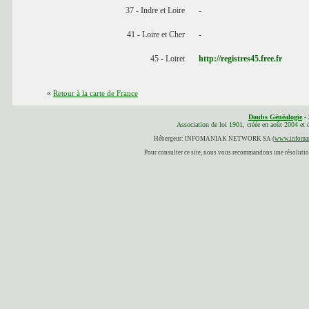
37 - Indre et Loire
-
41 - Loire et Cher
-
45 - Loiret
http://registres45.free.fr
«
Retour à la carte de France
Doubs Généalogie
- 
Association de loi 1901, créée en août 2004 et
Hébergeur: INFOMANIAK NETWORK SA (
www.infoman
Pour consulter ce site, nous vous recommandons une résolution