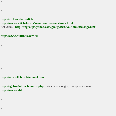
-
-
http://archives.herault.fr
http://www.cg34.fr/loisirs/savoir/archives/archives.html
Actualités :
http://fr.groups.yahoo.com/group/BenevolActes/message/8799
http://www.culture.lozere.fr/
-
-
http://genea30.free.fr/accueil.htm
http://cgl.bm34.free.fr/index.php
(dates des mariages, mais pas les lieux)
http://www.eghl.fr
-
-