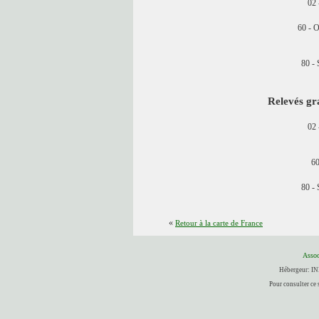
02 
60 - 
80 -
Relevés gr
02 
60
80 -
«
Retour à la carte de France
Assoc
Hébergeur:
Pour consulter ce 