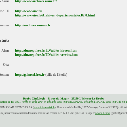
- Aisne
http://www.archives.aisne.fr/
Oise TD
http://www.oise.fr/
http://www.oise.fr/Archives_departementales.87.0.html
 Somme
http://archives.somme.fr
atuits
- Aisne
http://duarep.free.fr/TD/tables-hirson.htm
http://duarep.free.fr/TD/tables-vervins.htm
 - Oise
-
 Somme
http://g.lancel.free.fr
(ville de l'Etoile)
Doubs Généalogie
- 31 rue du Magny - 25250 L'Isle sur Le Doubs
iation de loi 1901, créée en août 2004 et déclarée sous le n°0252006263, déclarée à la CNIL sous le n°185 64 
 INFOMANIAK NETWORK SA (
www.infomaniak.fr
), 26 avenue de la Praille, 1227 Carouge, Genève (SUISSE) - tél. +
site, nous vous recommandons une résolution d'écran de 1024 X 768 pixels et l'usage d'
Adobe Reader
(gratuit) pour