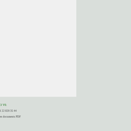
13 V0.
41 22 820 35 44
 les documents PDF